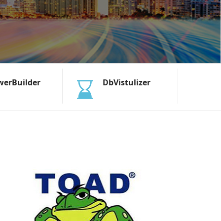
werBuilder
DbVistulizer